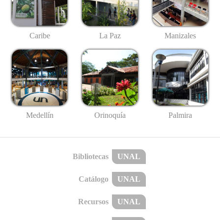
Caribe
La Paz
Manizales
Medellín
Palmira
Orinoquía
Bibliotecas
UNAL
Catálogo
UNAL
Recursos
UNAL