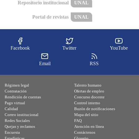
Repositorio institucional
UNAL
Portal de revistas
UNAL
Facebook
Twitter
YouTube
Email
RSS
Régimen legal
Talento humano
Contratación
Ofertas de empleo
Rendición de cuentas
Concurso docente
Pago virtual
Control interno
Calidad
Buzón de notificaciones
Correo institucional
Mapa del sitio
Redes Sociales
FAQ
Quejas y reclamos
Atención en línea
Encuesta
Contáctenos
Estadísticas
Glosario