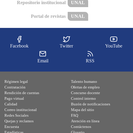
Repositorio institucional
UNAL
Portal de revistas
UNAL
Facebook
Twitter
YouTube
Email
RSS
Régimen legal
Talento humano
Contratación
Ofertas de empleo
Rendición de cuentas
Concurso docente
Pago virtual
Control interno
Calidad
Buzón de notificaciones
Correo institucional
Mapa del sitio
Redes Sociales
FAQ
Quejas y reclamos
Atención en línea
Encuesta
Contáctenos
Estadísticas
Glosario