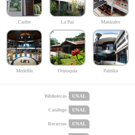
Caribe
La Paz
Manizales
Medellín
Palmira
Orinoquía
Bibliotecas
UNAL
Catálogo
UNAL
Recursos
UNAL