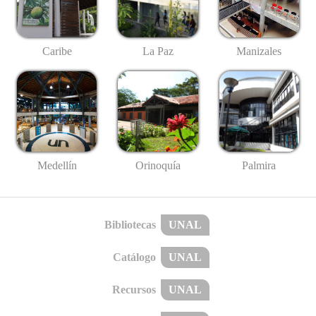
Caribe
La Paz
Manizales
Medellín
Palmira
Orinoquía
Bibliotecas
UNAL
Catálogo
UNAL
Recursos
UNAL