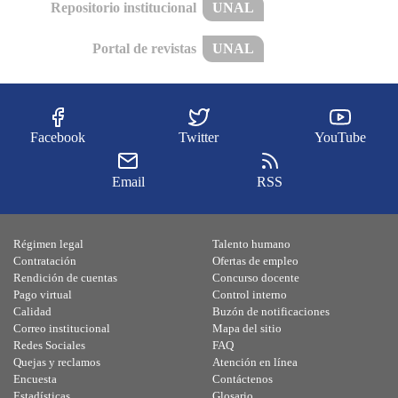
Repositorio institucional
UNAL
Portal de revistas
UNAL
Facebook
Twitter
YouTube
Email
RSS
Régimen legal
Talento humano
Contratación
Ofertas de empleo
Rendición de cuentas
Concurso docente
Pago virtual
Control interno
Calidad
Buzón de notificaciones
Correo institucional
Mapa del sitio
Redes Sociales
FAQ
Quejas y reclamos
Atención en línea
Encuesta
Contáctenos
Estadísticas
Glosario