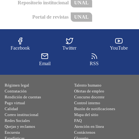
Repositorio institucional
UNAL
Portal de revistas
UNAL
Facebook
Twitter
YouTube
Email
RSS
Régimen legal
Talento humano
Contratación
Ofertas de empleo
Rendición de cuentas
Concurso docente
Pago virtual
Control interno
Calidad
Buzón de notificaciones
Correo institucional
Mapa del sitio
Redes Sociales
FAQ
Quejas y reclamos
Atención en línea
Encuesta
Contáctenos
Estadísticas
Glosario