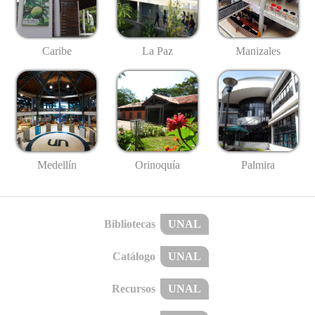
Caribe
La Paz
Manizales
Medellín
Palmira
Orinoquía
Bibliotecas
UNAL
Catálogo
UNAL
Recursos
UNAL