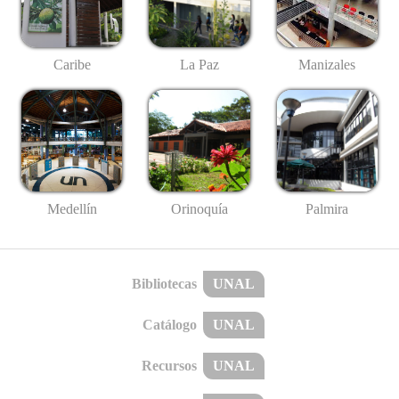
Caribe
La Paz
Manizales
Medellín
Palmira
Orinoquía
Bibliotecas
UNAL
Catálogo
UNAL
Recursos
UNAL