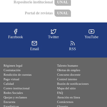
Repositorio institucional
UNAL
Portal de revistas
UNAL
Facebook
Twitter
YouTube
Email
RSS
Régimen legal
Talento humano
Contratación
Ofertas de empleo
Rendición de cuentas
Concurso docente
Pago virtual
Control interno
Calidad
Buzón de notificaciones
Correo institucional
Mapa del sitio
Redes Sociales
FAQ
Quejas y reclamos
Atención en línea
Encuesta
Contáctenos
Estadísticas
Glosario