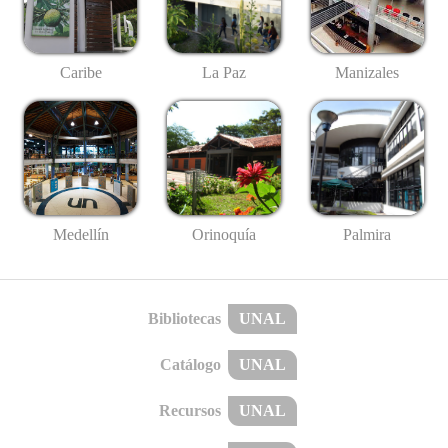
Caribe
La Paz
Manizales
Medellín
Palmira
Orinoquía
Bibliotecas
UNAL
Catálogo
UNAL
Recursos
UNAL