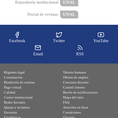
Repositorio institucional
UNAL
Portal de revistas
UNAL
Facebook
Twitter
YouTube
Email
RSS
Régimen legal
Talento humano
Contratación
Ofertas de empleo
Rendición de cuentas
Concurso docente
Pago virtual
Control interno
Calidad
Buzón de notificaciones
Correo institucional
Mapa del sitio
Redes Sociales
FAQ
Quejas y reclamos
Atención en línea
Encuesta
Contáctenos
Estadísticas
Glosario