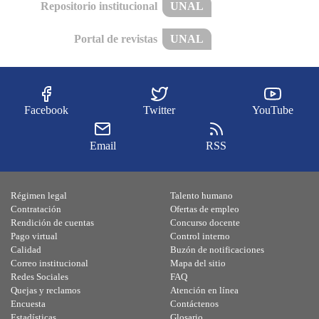
Repositorio institucional
UNAL
Portal de revistas
UNAL
Facebook
Twitter
YouTube
Email
RSS
Régimen legal
Talento humano
Contratación
Ofertas de empleo
Rendición de cuentas
Concurso docente
Pago virtual
Control interno
Calidad
Buzón de notificaciones
Correo institucional
Mapa del sitio
Redes Sociales
FAQ
Quejas y reclamos
Atención en línea
Encuesta
Contáctenos
Estadísticas
Glosario