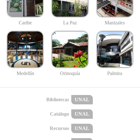
Caribe
La Paz
Manizales
Medellín
Palmira
Orinoquía
Bibliotecas
UNAL
Catálogo
UNAL
Recursos
UNAL