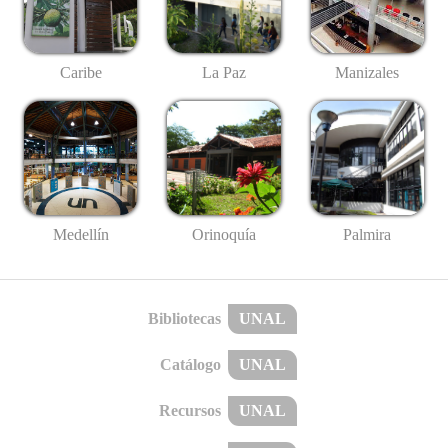
Caribe
La Paz
Manizales
Medellín
Palmira
Orinoquía
Bibliotecas
UNAL
Catálogo
UNAL
Recursos
UNAL