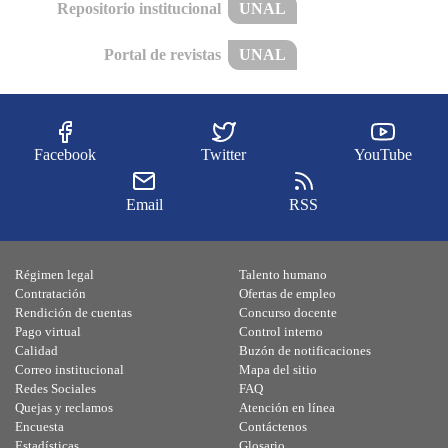
Repositorio institucional
UNAL
Portal de revistas
UNAL
Facebook
Twitter
YouTube
Email
RSS
Régimen legal
Talento humano
Contratación
Ofertas de empleo
Rendición de cuentas
Concurso docente
Pago virtual
Control interno
Calidad
Buzón de notificaciones
Correo institucional
Mapa del sitio
Redes Sociales
FAQ
Quejas y reclamos
Atención en línea
Encuesta
Contáctenos
Estadísticas
Glosario