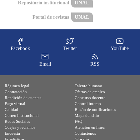
Repositorio institucional
UNAL
Portal de revistas
UNAL
Facebook
Twitter
YouTube
Email
RSS
Régimen legal
Talento humano
Contratación
Ofertas de empleo
Rendición de cuentas
Concurso docente
Pago virtual
Control interno
Calidad
Buzón de notificaciones
Correo institucional
Mapa del sitio
Redes Sociales
FAQ
Quejas y reclamos
Atención en línea
Encuesta
Contáctenos
Estadísticas
Glosario