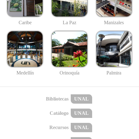
Caribe
La Paz
Manizales
Medellín
Palmira
Orinoquía
Bibliotecas
UNAL
Catálogo
UNAL
Recursos
UNAL