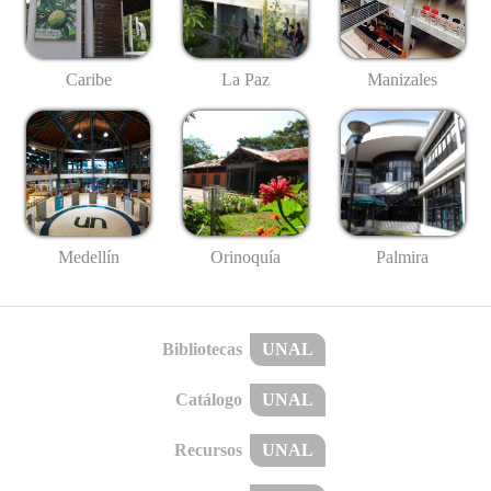
Caribe
La Paz
Manizales
Medellín
Palmira
Orinoquía
Bibliotecas
UNAL
Catálogo
UNAL
Recursos
UNAL