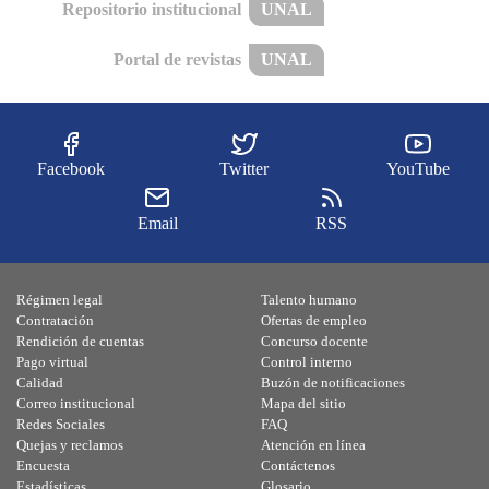
Repositorio institucional
UNAL
Portal de revistas
UNAL
Facebook
Twitter
YouTube
Email
RSS
Régimen legal
Talento humano
Contratación
Ofertas de empleo
Rendición de cuentas
Concurso docente
Pago virtual
Control interno
Calidad
Buzón de notificaciones
Correo institucional
Mapa del sitio
Redes Sociales
FAQ
Quejas y reclamos
Atención en línea
Encuesta
Contáctenos
Estadísticas
Glosario