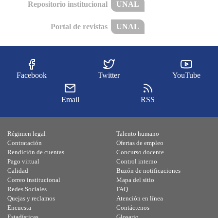
Repositorio institucional
UNAL
Portal de revistas
UNAL
Facebook
Twitter
YouTube
Email
RSS
Régimen legal
Talento humano
Contratación
Ofertas de empleo
Rendición de cuentas
Concurso docente
Pago virtual
Control interno
Calidad
Buzón de notificaciones
Correo institucional
Mapa del sitio
Redes Sociales
FAQ
Quejas y reclamos
Atención en línea
Encuesta
Contáctenos
Estadísticas
Glosario