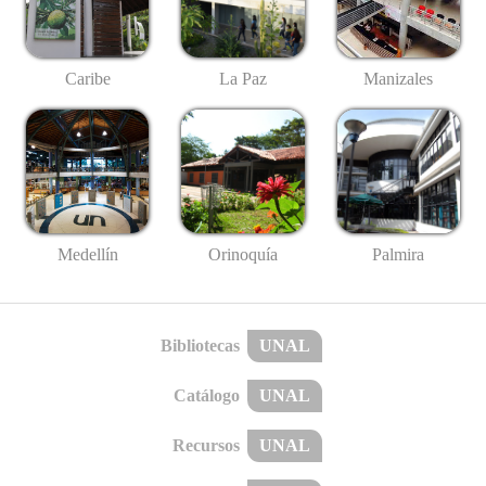
Caribe
La Paz
Manizales
Medellín
Palmira
Orinoquía
Bibliotecas
UNAL
Catálogo
UNAL
Recursos
UNAL