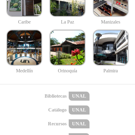
Caribe
La Paz
Manizales
Medellín
Palmira
Orinoquía
Bibliotecas
UNAL
Catálogo
UNAL
Recursos
UNAL