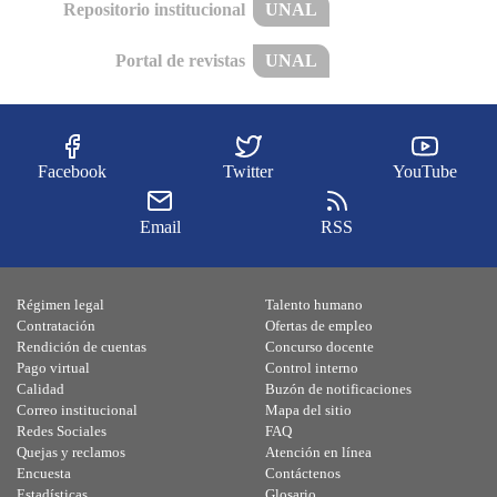
Repositorio institucional
UNAL
Portal de revistas
UNAL
Facebook
Twitter
YouTube
Email
RSS
Régimen legal
Talento humano
Contratación
Ofertas de empleo
Rendición de cuentas
Concurso docente
Pago virtual
Control interno
Calidad
Buzón de notificaciones
Correo institucional
Mapa del sitio
Redes Sociales
FAQ
Quejas y reclamos
Atención en línea
Encuesta
Contáctenos
Estadísticas
Glosario