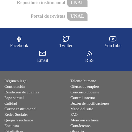
Repositorio institucional
UNAL
Portal de revistas
UNAL
Facebook
Twitter
YouTube
Email
RSS
Régimen legal
Talento humano
Contratación
Ofertas de empleo
Rendición de cuentas
Concurso docente
Pago virtual
Control interno
Calidad
Buzón de notificaciones
Correo institucional
Mapa del sitio
Redes Sociales
FAQ
Quejas y reclamos
Atención en línea
Encuesta
Contáctenos
Estadísticas
Glosario