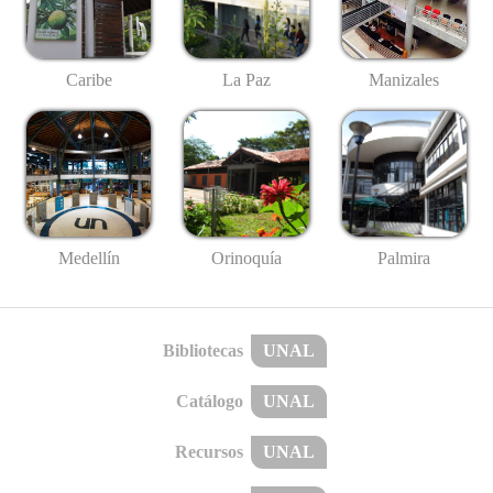
Caribe
La Paz
Manizales
Medellín
Palmira
Orinoquía
Bibliotecas
UNAL
Catálogo
UNAL
Recursos
UNAL