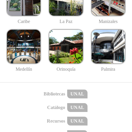
Caribe
La Paz
Manizales
Medellín
Palmira
Orinoquía
Bibliotecas
UNAL
Catálogo
UNAL
Recursos
UNAL