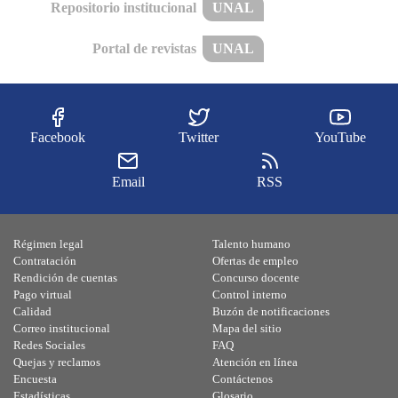
Repositorio institucional
UNAL
Portal de revistas
UNAL
Facebook
Twitter
YouTube
Email
RSS
Régimen legal
Talento humano
Contratación
Ofertas de empleo
Rendición de cuentas
Concurso docente
Pago virtual
Control interno
Calidad
Buzón de notificaciones
Correo institucional
Mapa del sitio
Redes Sociales
FAQ
Quejas y reclamos
Atención en línea
Encuesta
Contáctenos
Estadísticas
Glosario