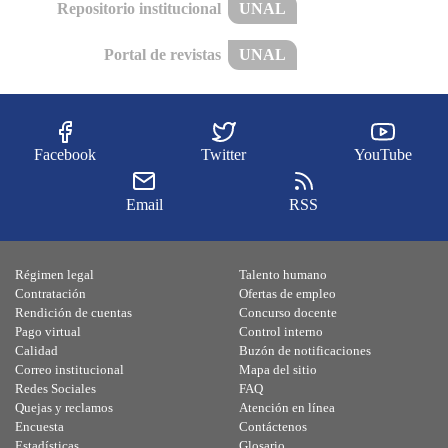
Repositorio institucional
UNAL
Portal de revistas
UNAL
Facebook
Twitter
YouTube
Email
RSS
Régimen legal
Talento humano
Contratación
Ofertas de empleo
Rendición de cuentas
Concurso docente
Pago virtual
Control interno
Calidad
Buzón de notificaciones
Correo institucional
Mapa del sitio
Redes Sociales
FAQ
Quejas y reclamos
Atención en línea
Encuesta
Contáctenos
Estadísticas
Glosario