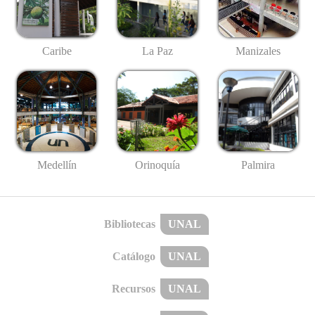
Caribe
La Paz
Manizales
Medellín
Palmira
Orinoquía
Bibliotecas
UNAL
Catálogo
UNAL
Recursos
UNAL