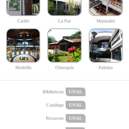
Caribe
La Paz
Manizales
Medellín
Palmira
Orinoquía
Bibliotecas
UNAL
Catálogo
UNAL
Recursos
UNAL