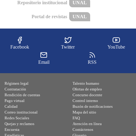
Repositorio institucional
UNAL
Portal de revistas
UNAL
Facebook
Twitter
YouTube
Email
RSS
Régimen legal
Talento humano
Contratación
Ofertas de empleo
Rendición de cuentas
Concurso docente
Pago virtual
Control interno
Calidad
Buzón de notificaciones
Correo institucional
Mapa del sitio
Redes Sociales
FAQ
Quejas y reclamos
Atención en línea
Encuesta
Contáctenos
Estadísticas
Glosario