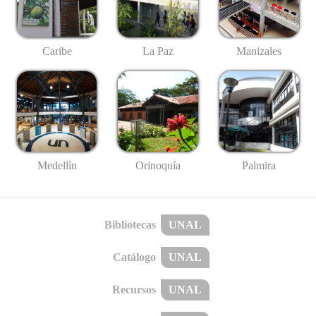
Caribe
La Paz
Manizales
Medellín
Palmira
Orinoquía
Bibliotecas
UNAL
Catálogo
UNAL
Recursos
UNAL