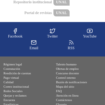
Repositorio institucional
UNAL
Portal de revistas
UNAL
Facebook
Twitter
YouTube
Email
RSS
Régimen legal
Talento humano
Contratación
Ofertas de empleo
Rendición de cuentas
Concurso docente
Pago virtual
Control interno
Calidad
Buzón de notificaciones
Correo institucional
Mapa del sitio
Redes Sociales
FAQ
Quejas y reclamos
Atención en línea
Encuesta
Contáctenos
Estadísticas
Glosario