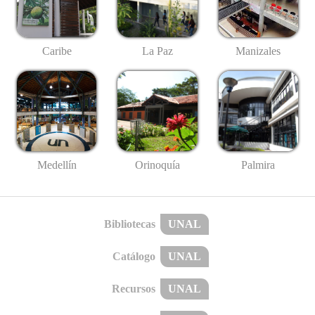
Caribe
La Paz
Manizales
Medellín
Palmira
Orinoquía
Bibliotecas
UNAL
Catálogo
UNAL
Recursos
UNAL