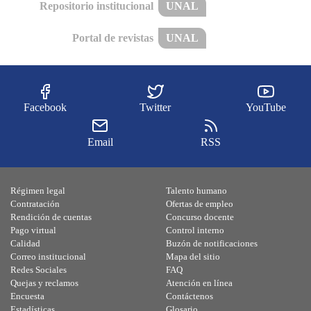
Repositorio institucional
UNAL
Portal de revistas
UNAL
Facebook
Twitter
YouTube
Email
RSS
Régimen legal
Talento humano
Contratación
Ofertas de empleo
Rendición de cuentas
Concurso docente
Pago virtual
Control interno
Calidad
Buzón de notificaciones
Correo institucional
Mapa del sitio
Redes Sociales
FAQ
Quejas y reclamos
Atención en línea
Encuesta
Contáctenos
Estadísticas
Glosario