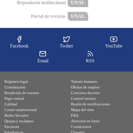
Repositorio institucional
UNAL
Portal de revistas
UNAL
Facebook
Twitter
YouTube
Email
RSS
Régimen legal
Talento humano
Contratación
Ofertas de empleo
Rendición de cuentas
Concurso docente
Pago virtual
Control interno
Calidad
Buzón de notificaciones
Correo institucional
Mapa del sitio
Redes Sociales
FAQ
Quejas y reclamos
Atención en línea
Encuesta
Contáctenos
Estadísticas
Glosario