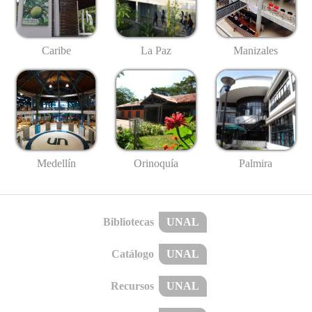
Caribe
La Paz
Manizales
Medellín
Palmira
Orinoquía
Bibliotecas
UNAL
Catálogo
UNAL
Recursos
UNAL