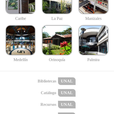
Caribe
La Paz
Manizales
Medellín
Palmira
Orinoquía
Bibliotecas
UNAL
Catálogo
UNAL
Recursos
UNAL