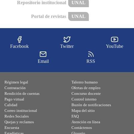
Repositorio institucional
UNAL
Portal de revistas
UNAL
Facebook
Twitter
YouTube
Email
RSS
Régimen legal
Talento humano
Contratación
Ofertas de empleo
Rendición de cuentas
Concurso docente
Pago virtual
Control interno
Calidad
Buzón de notificaciones
Correo institucional
Mapa del sitio
Redes Sociales
FAQ
Quejas y reclamos
Atención en línea
Encuesta
Contáctenos
Estadísticas
Glosario