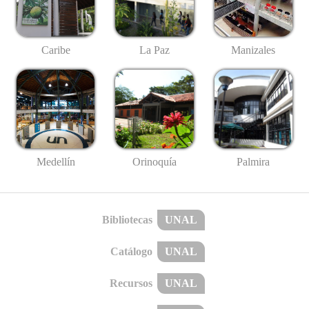
Caribe
La Paz
Manizales
Medellín
Palmira
Orinoquía
Bibliotecas
UNAL
Catálogo
UNAL
Recursos
UNAL