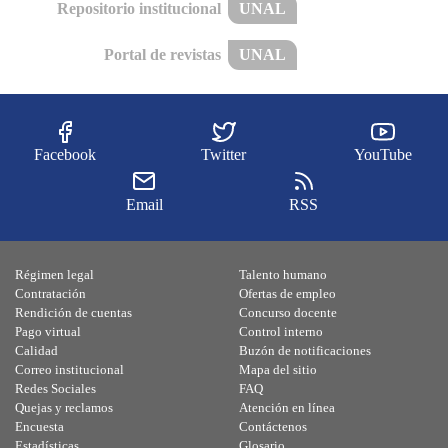
Repositorio institucional
UNAL
Portal de revistas
UNAL
Facebook
Twitter
YouTube
Email
RSS
Régimen legal
Talento humano
Contratación
Ofertas de empleo
Rendición de cuentas
Concurso docente
Pago virtual
Control interno
Calidad
Buzón de notificaciones
Correo institucional
Mapa del sitio
Redes Sociales
FAQ
Quejas y reclamos
Atención en línea
Encuesta
Contáctenos
Estadísticas
Glosario