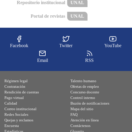
Repositorio institucional
UNAL
Portal de revistas
UNAL
Facebook
Twitter
YouTube
Email
RSS
Régimen legal
Talento humano
Contratación
Ofertas de empleo
Rendición de cuentas
Concurso docente
Pago virtual
Control interno
Calidad
Buzón de notificaciones
Correo institucional
Mapa del sitio
Redes Sociales
FAQ
Quejas y reclamos
Atención en línea
Encuesta
Contáctenos
Estadísticas
Glosario