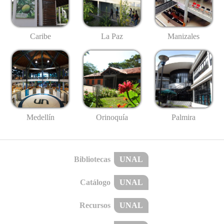
Caribe
La Paz
Manizales
Medellín
Palmira
Orinoquía
Bibliotecas
UNAL
Catálogo
UNAL
Recursos
UNAL