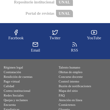
Repositorio institucional
UNAL
Portal de revistas
UNAL
Facebook
Twitter
YouTube
Email
RSS
Régimen legal
Talento humano
Contratación
Ofertas de empleo
Rendición de cuentas
Concurso docente
Pago virtual
Control interno
Calidad
Buzón de notificaciones
Correo institucional
Mapa del sitio
Redes Sociales
FAQ
Quejas y reclamos
Atención en línea
Encuesta
Contáctenos
Estadísticas
Glosario