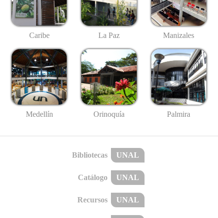
Caribe
La Paz
Manizales
Medellín
Palmira
Orinoquía
Bibliotecas
UNAL
Catálogo
UNAL
Recursos
UNAL