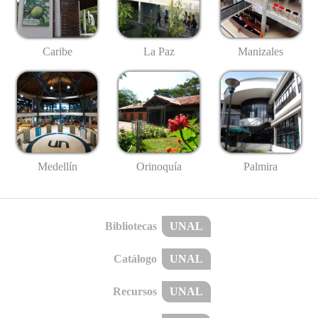
Caribe
La Paz
Manizales
Medellín
Palmira
Orinoquía
Bibliotecas
UNAL
Catálogo
UNAL
Recursos
UNAL