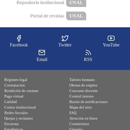
Repositorio institucional
UNAL
Portal de revistas
UNAL
Facebook
Twitter
YouTube
Email
RSS
Régimen legal
Talento humano
Contratación
Ofertas de empleo
Rendición de cuentas
Concurso docente
Pago virtual
Control interno
Calidad
Buzón de notificaciones
Correo institucional
Mapa del sitio
Redes Sociales
FAQ
Quejas y reclamos
Atención en línea
Encuesta
Contáctenos
Estadísticas
Glosario