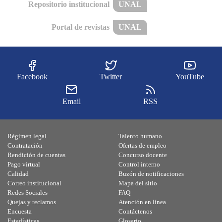
Repositorio institucional
UNAL
Portal de revistas
UNAL
Facebook
Twitter
YouTube
Email
RSS
Régimen legal
Talento humano
Contratación
Ofertas de empleo
Rendición de cuentas
Concurso docente
Pago virtual
Control interno
Calidad
Buzón de notificaciones
Correo institucional
Mapa del sitio
Redes Sociales
FAQ
Quejas y reclamos
Atención en línea
Encuesta
Contáctenos
Estadísticas
Glosario