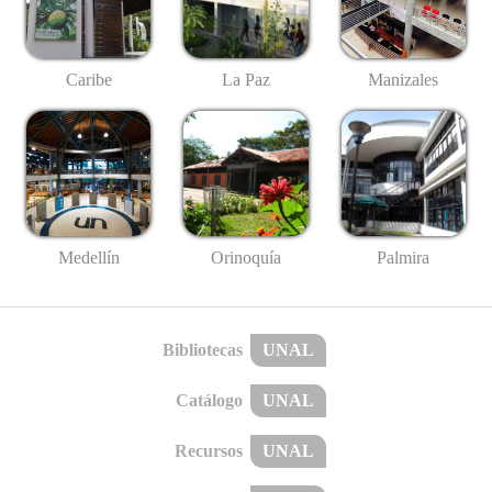
Caribe
La Paz
Manizales
Medellín
Palmira
Orinoquía
Bibliotecas
UNAL
Catálogo
UNAL
Recursos
UNAL