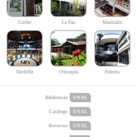
Caribe
La Paz
Manizales
Medellín
Palmira
Orinoquía
Bibliotecas
UNAL
Catálogo
UNAL
Recursos
UNAL