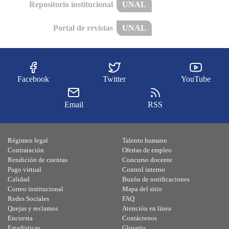
Repositorio institucional
UNAL
Portal de revistas
UNAL
Facebook
Twitter
YouTube
Email
RSS
Régimen legal
Talento humano
Contratación
Ofertas de empleo
Rendición de cuentas
Concurso docente
Pago virtual
Control interno
Calidad
Buzón de notificaciones
Correo institucional
Mapa del sitio
Redes Sociales
FAQ
Quejas y reclamos
Atención en línea
Encuesta
Contáctenos
Estadísticas
Glosario