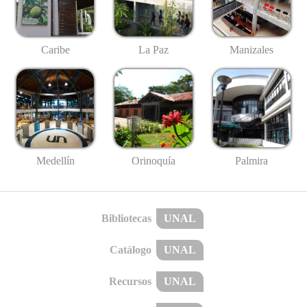
Caribe
La Paz
Manizales
Medellín
Palmira
Orinoquía
Bibliotecas
UNAL
Catálogo
UNAL
Recursos
UNAL