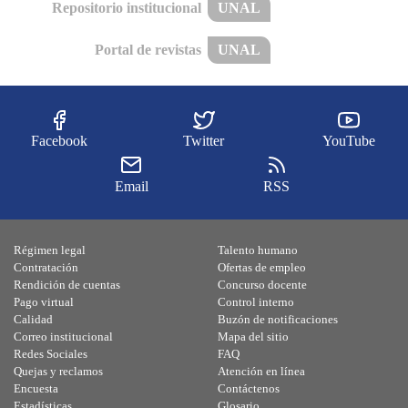
Repositorio institucional
UNAL
Portal de revistas
UNAL
Facebook
Twitter
YouTube
Email
RSS
Régimen legal
Talento humano
Contratación
Ofertas de empleo
Rendición de cuentas
Concurso docente
Pago virtual
Control interno
Calidad
Buzón de notificaciones
Correo institucional
Mapa del sitio
Redes Sociales
FAQ
Quejas y reclamos
Atención en línea
Encuesta
Contáctenos
Estadísticas
Glosario