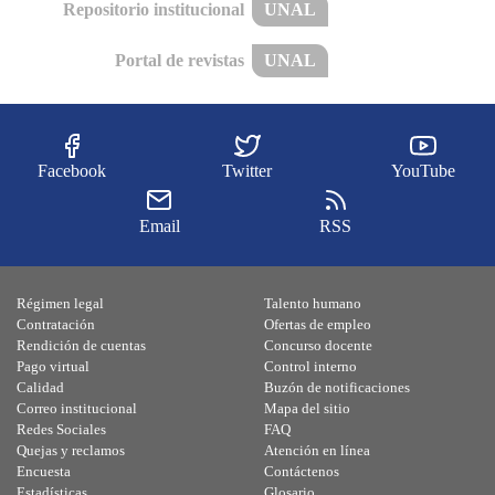
Repositorio institucional
UNAL
Portal de revistas
UNAL
Facebook
Twitter
YouTube
Email
RSS
Régimen legal
Talento humano
Contratación
Ofertas de empleo
Rendición de cuentas
Concurso docente
Pago virtual
Control interno
Calidad
Buzón de notificaciones
Correo institucional
Mapa del sitio
Redes Sociales
FAQ
Quejas y reclamos
Atención en línea
Encuesta
Contáctenos
Estadísticas
Glosario