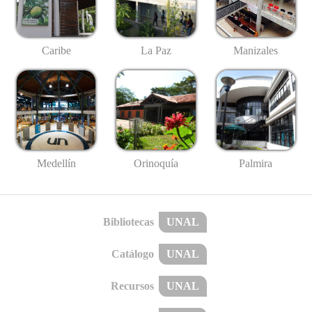
Caribe
La Paz
Manizales
Medellín
Palmira
Orinoquía
Bibliotecas
UNAL
Catálogo
UNAL
Recursos
UNAL