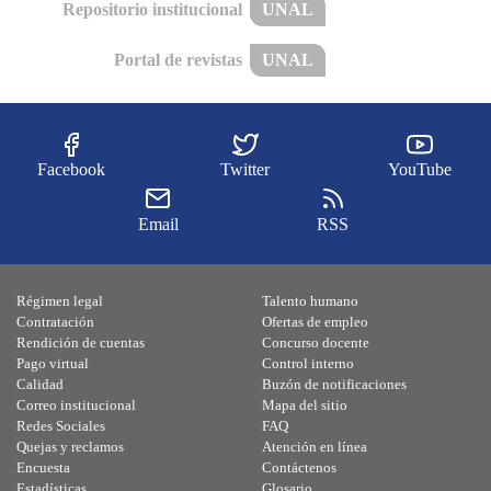
Repositorio institucional
UNAL
Portal de revistas
UNAL
Facebook
Twitter
YouTube
Email
RSS
Régimen legal
Talento humano
Contratación
Ofertas de empleo
Rendición de cuentas
Concurso docente
Pago virtual
Control interno
Calidad
Buzón de notificaciones
Correo institucional
Mapa del sitio
Redes Sociales
FAQ
Quejas y reclamos
Atención en línea
Encuesta
Contáctenos
Estadísticas
Glosario