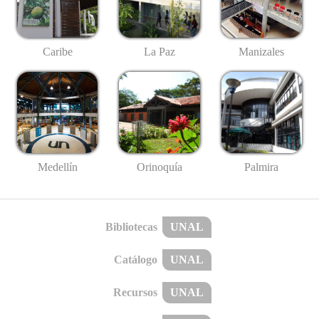
Caribe
La Paz
Manizales
Medellín
Palmira
Orinoquía
Bibliotecas
UNAL
Catálogo
UNAL
Recursos
UNAL