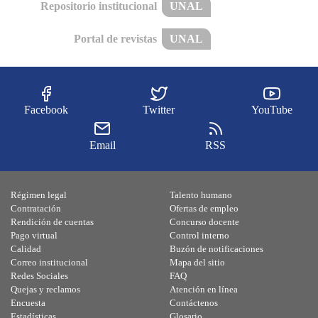
Repositorio institucional
UNAL
Portal de revistas
UNAL
Facebook
Twitter
YouTube
Email
RSS
Régimen legal
Talento humano
Contratación
Ofertas de empleo
Rendición de cuentas
Concurso docente
Pago virtual
Control interno
Calidad
Buzón de notificaciones
Correo institucional
Mapa del sitio
Redes Sociales
FAQ
Quejas y reclamos
Atención en línea
Encuesta
Contáctenos
Estadísticas
Glosario