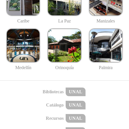
Caribe
La Paz
Manizales
Medellín
Palmira
Orinoquía
Bibliotecas
UNAL
Catálogo
UNAL
Recursos
UNAL