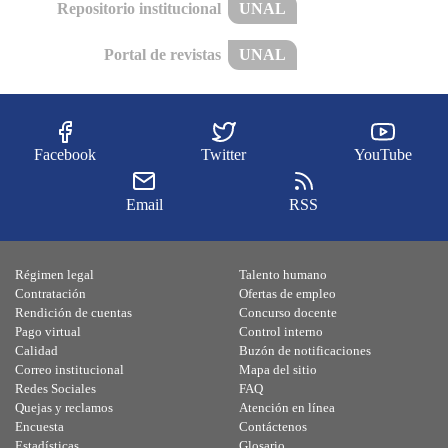
Repositorio institucional
UNAL
Portal de revistas
UNAL
Facebook
Twitter
YouTube
Email
RSS
Régimen legal
Talento humano
Contratación
Ofertas de empleo
Rendición de cuentas
Concurso docente
Pago virtual
Control interno
Calidad
Buzón de notificaciones
Correo institucional
Mapa del sitio
Redes Sociales
FAQ
Quejas y reclamos
Atención en línea
Encuesta
Contáctenos
Estadísticas
Glosario