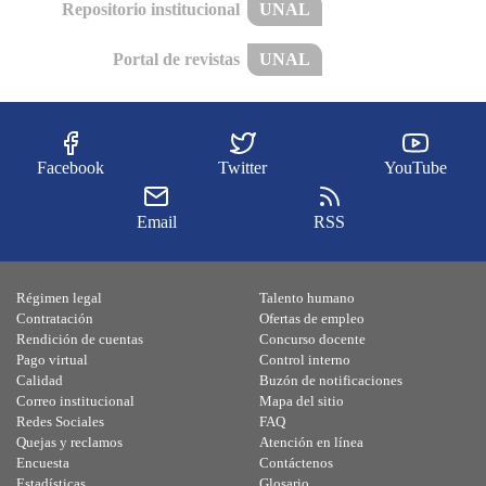
Repositorio institucional
UNAL
Portal de revistas
UNAL
Facebook
Twitter
YouTube
Email
RSS
Régimen legal
Talento humano
Contratación
Ofertas de empleo
Rendición de cuentas
Concurso docente
Pago virtual
Control interno
Calidad
Buzón de notificaciones
Correo institucional
Mapa del sitio
Redes Sociales
FAQ
Quejas y reclamos
Atención en línea
Encuesta
Contáctenos
Estadísticas
Glosario