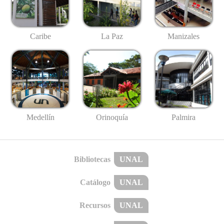
Caribe
La Paz
Manizales
Medellín
Palmira
Orinoquía
Bibliotecas
UNAL
Catálogo
UNAL
Recursos
UNAL