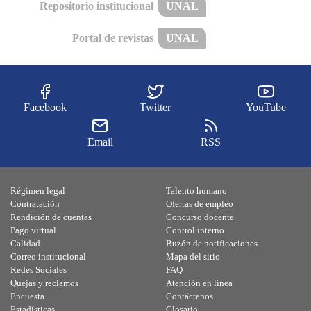
Repositorio institucional
UNAL
Portal de revistas
UNAL
Facebook
Twitter
YouTube
Email
RSS
Régimen legal
Talento humano
Contratación
Ofertas de empleo
Rendición de cuentas
Concurso docente
Pago virtual
Control interno
Calidad
Buzón de notificaciones
Correo institucional
Mapa del sitio
Redes Sociales
FAQ
Quejas y reclamos
Atención en línea
Encuesta
Contáctenos
Estadísticas
Glosario