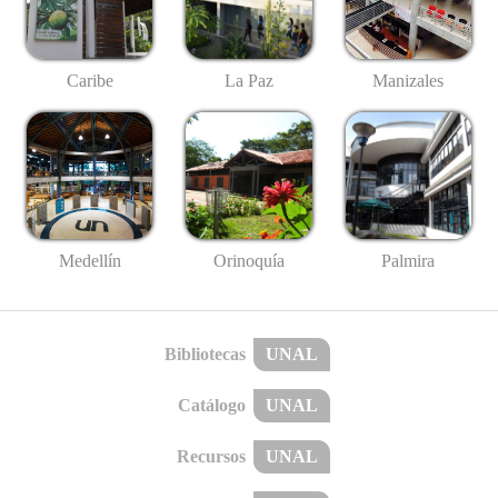
Caribe
La Paz
Manizales
Medellín
Palmira
Orinoquía
Bibliotecas
UNAL
Catálogo
UNAL
Recursos
UNAL