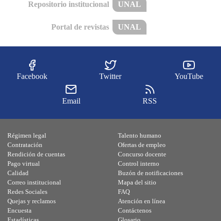
Repositorio institucional
UNAL
Portal de revistas
UNAL
Facebook
Twitter
YouTube
Email
RSS
Régimen legal
Talento humano
Contratación
Ofertas de empleo
Rendición de cuentas
Concurso docente
Pago virtual
Control interno
Calidad
Buzón de notificaciones
Correo institucional
Mapa del sitio
Redes Sociales
FAQ
Quejas y reclamos
Atención en línea
Encuesta
Contáctenos
Estadísticas
Glosario