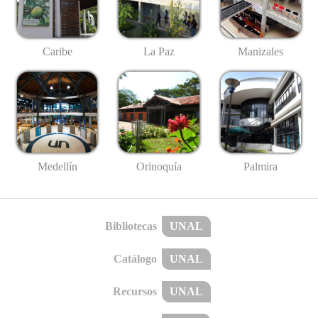
Caribe
La Paz
Manizales
Medellín
Palmira
Orinoquía
Bibliotecas
UNAL
Catálogo
UNAL
Recursos
UNAL