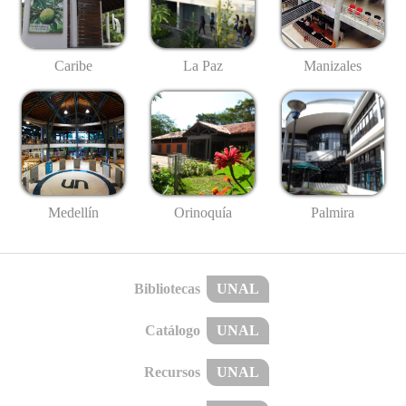
Caribe
La Paz
Manizales
Medellín
Palmira
Orinoquía
Bibliotecas
UNAL
Catálogo
UNAL
Recursos
UNAL