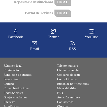
Repositorio institucional
UNAL
Portal de revistas
UNAL
Facebook
Twitter
YouTube
Email
RSS
Régimen legal
Talento humano
Contratación
Ofertas de empleo
Rendición de cuentas
Concurso docente
Pago virtual
Control interno
Calidad
Buzón de notificaciones
Correo institucional
Mapa del sitio
Redes Sociales
FAQ
Quejas y reclamos
Atención en línea
Encuesta
Contáctenos
Estadísticas
Glosario