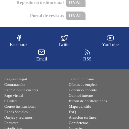
Repositorio institucional
UNAL
Portal de revistas
UNAL
Facebook
Twitter
YouTube
Email
RSS
Régimen legal
Talento humano
Contratación
Ofertas de empleo
Rendición de cuentas
Concurso docente
Pago virtual
Control interno
Calidad
Buzón de notificaciones
Correo institucional
Mapa del sitio
Redes Sociales
FAQ
Quejas y reclamos
Atención en línea
Encuesta
Contáctenos
Estadísticas
Glosario