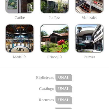
Caribe
La Paz
Manizales
Medellín
Palmira
Orinoquía
Bibliotecas
UNAL
Catálogo
UNAL
Recursos
UNAL