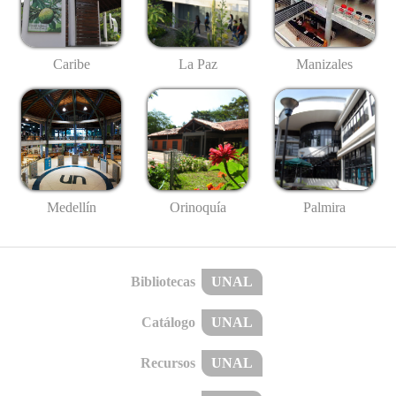
Caribe
La Paz
Manizales
Medellín
Palmira
Orinoquía
Bibliotecas
UNAL
Catálogo
UNAL
Recursos
UNAL