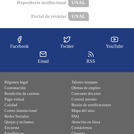
Repositorio institucional
UNAL
Portal de revistas
UNAL
Facebook
Twitter
YouTube
Email
RSS
Régimen legal
Talento humano
Contratación
Ofertas de empleo
Rendición de cuentas
Concurso docente
Pago virtual
Control interno
Calidad
Buzón de notificaciones
Correo institucional
Mapa del sitio
Redes Sociales
FAQ
Quejas y reclamos
Atención en línea
Encuesta
Contáctenos
Estadísticas
Glosario