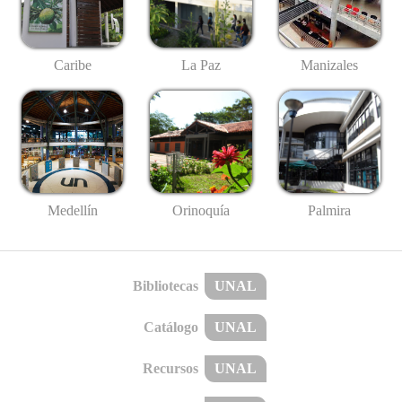
Caribe
La Paz
Manizales
Medellín
Palmira
Orinoquía
Bibliotecas
UNAL
Catálogo
UNAL
Recursos
UNAL