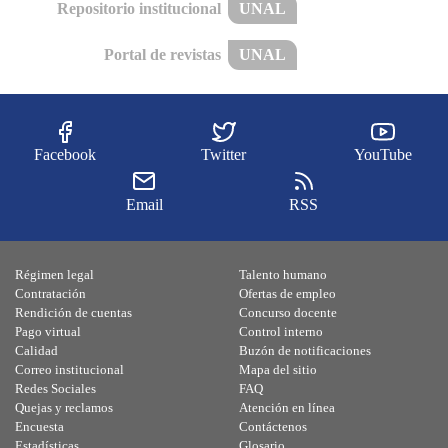
Repositorio institucional
UNAL
Portal de revistas
UNAL
Facebook
Twitter
YouTube
Email
RSS
Régimen legal
Talento humano
Contratación
Ofertas de empleo
Rendición de cuentas
Concurso docente
Pago virtual
Control interno
Calidad
Buzón de notificaciones
Correo institucional
Mapa del sitio
Redes Sociales
FAQ
Quejas y reclamos
Atención en línea
Encuesta
Contáctenos
Estadísticas
Glosario