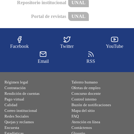
Repositorio institucional
UNAL
Portal de revistas
UNAL
Facebook
Twitter
YouTube
Email
RSS
Régimen legal
Talento humano
Contratación
Ofertas de empleo
Rendición de cuentas
Concurso docente
Pago virtual
Control interno
Calidad
Buzón de notificaciones
Correo institucional
Mapa del sitio
Redes Sociales
FAQ
Quejas y reclamos
Atención en línea
Encuesta
Contáctenos
Estadísticas
Glosario