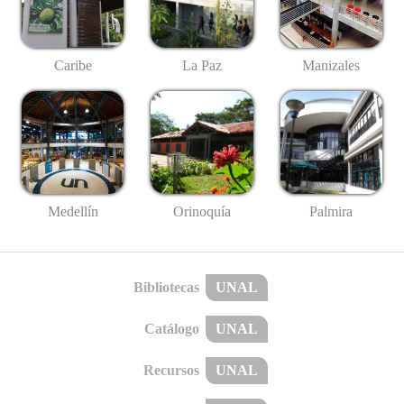
Caribe
La Paz
Manizales
Medellín
Palmira
Orinoquía
Bibliotecas
UNAL
Catálogo
UNAL
Recursos
UNAL