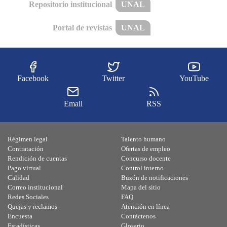
Repositorio institucional
UNAL
Portal de revistas
UNAL
Facebook
Twitter
YouTube
Email
RSS
Régimen legal
Talento humano
Contratación
Ofertas de empleo
Rendición de cuentas
Concurso docente
Pago virtual
Control interno
Calidad
Buzón de notificaciones
Correo institucional
Mapa del sitio
Redes Sociales
FAQ
Quejas y reclamos
Atención en línea
Encuesta
Contáctenos
Estadísticas
Glosario