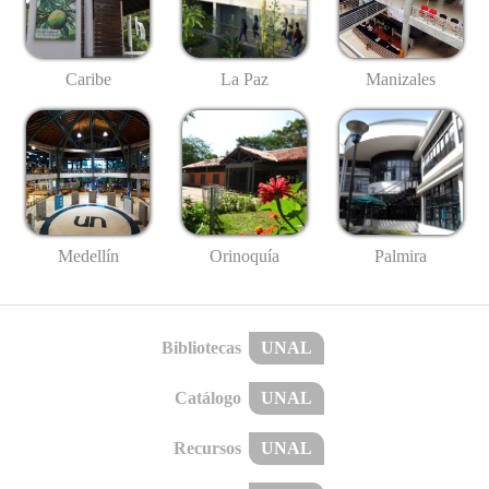
Caribe
La Paz
Manizales
Medellín
Palmira
Orinoquía
Bibliotecas
UNAL
Catálogo
UNAL
Recursos
UNAL