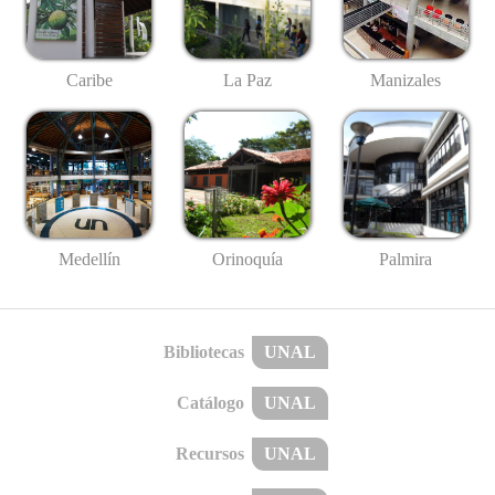
Caribe
La Paz
Manizales
Medellín
Palmira
Orinoquía
Bibliotecas
UNAL
Catálogo
UNAL
Recursos
UNAL