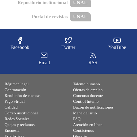
Repositorio institucional
UNAL
Portal de revistas
UNAL
Facebook
Twitter
YouTube
Email
RSS
Régimen legal
Talento humano
Contratación
Ofertas de empleo
Rendición de cuentas
Concurso docente
Pago virtual
Control interno
Calidad
Buzón de notificaciones
Correo institucional
Mapa del sitio
Redes Sociales
FAQ
Quejas y reclamos
Atención en línea
Encuesta
Contáctenos
Estadísticas
Glosario