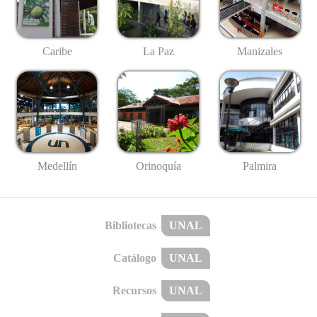
Caribe
La Paz
Manizales
Medellín
Palmira
Orinoquía
Bibliotecas
UNAL
Catálogo
UNAL
Recursos
UNAL