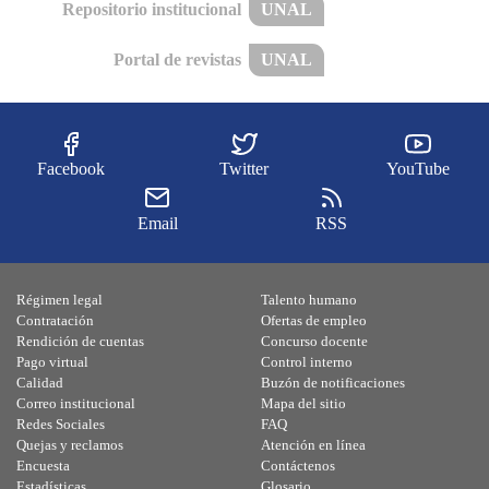
Repositorio institucional
UNAL
Portal de revistas
UNAL
Facebook
Twitter
YouTube
Email
RSS
Régimen legal
Talento humano
Contratación
Ofertas de empleo
Rendición de cuentas
Concurso docente
Pago virtual
Control interno
Calidad
Buzón de notificaciones
Correo institucional
Mapa del sitio
Redes Sociales
FAQ
Quejas y reclamos
Atención en línea
Encuesta
Contáctenos
Estadísticas
Glosario