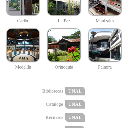
Caribe
La Paz
Manizales
Medellín
Palmira
Orinoquía
Bibliotecas
UNAL
Catálogo
UNAL
Recursos
UNAL