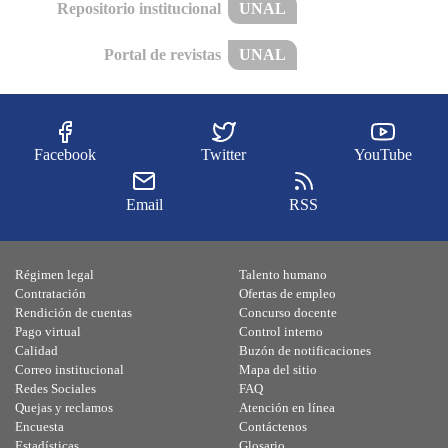
Repositorio institucional
UNAL
Portal de revistas
UNAL
Facebook
Twitter
YouTube
Email
RSS
Régimen legal
Talento humano
Contratación
Ofertas de empleo
Rendición de cuentas
Concurso docente
Pago virtual
Control interno
Calidad
Buzón de notificaciones
Correo institucional
Mapa del sitio
Redes Sociales
FAQ
Quejas y reclamos
Atención en línea
Encuesta
Contáctenos
Estadísticas
Glosario