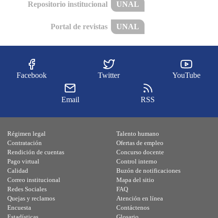
Repositorio institucional
UNAL
Portal de revistas
UNAL
Facebook
Twitter
YouTube
Email
RSS
Régimen legal
Talento humano
Contratación
Ofertas de empleo
Rendición de cuentas
Concurso docente
Pago virtual
Control interno
Calidad
Buzón de notificaciones
Correo institucional
Mapa del sitio
Redes Sociales
FAQ
Quejas y reclamos
Atención en línea
Encuesta
Contáctenos
Estadísticas
Glosario