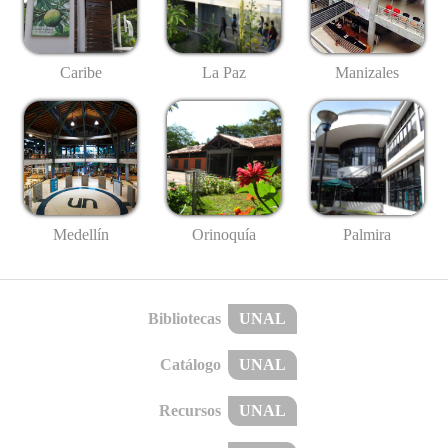
Caribe
La Paz
Manizales
Medellín
Palmira
Orinoquía
Bibliotecas
UNAL
Catálogo
UNAL
Recursos
UNAL