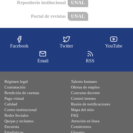
Repositorio institucional
UNAL
Portal de revistas
UNAL
Facebook
Twitter
YouTube
Email
RSS
Régimen legal
Talento humano
Contratación
Ofertas de empleo
Rendición de cuentas
Concurso docente
Pago virtual
Control interno
Calidad
Buzón de notificaciones
Correo institucional
Mapa del sitio
Redes Sociales
FAQ
Quejas y reclamos
Atención en línea
Encuesta
Contáctenos
Estadísticas
Glosario