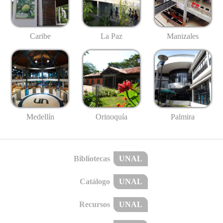
Caribe
La Paz
Manizales
Medellín
Palmira
Orinoquía
Bibliotecas
UNAL
Catálogo
UNAL
Recursos
UNAL