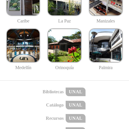
Caribe
La Paz
Manizales
Medellín
Palmira
Orinoquía
Bibliotecas
UNAL
Catálogo
UNAL
Recursos
UNAL