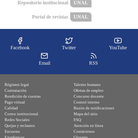
Repositorio institucional
UNAL
Portal de revistas
UNAL
Facebook
Twitter
YouTube
Email
RSS
Régimen legal
Talento humano
Contratación
Ofertas de empleo
Rendición de cuentas
Concurso docente
Pago virtual
Control interno
Calidad
Buzón de notificaciones
Correo institucional
Mapa del sitio
Redes Sociales
FAQ
Quejas y reclamos
Atención en línea
Encuesta
Contáctenos
Estadísticas
Glosario