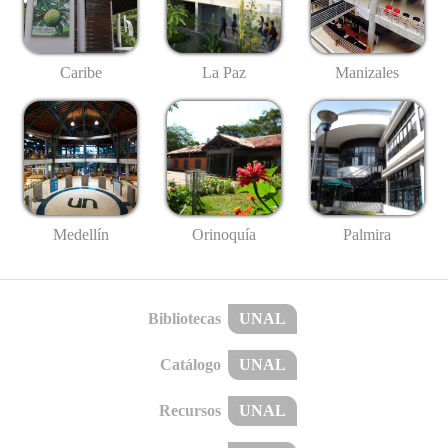
Caribe
La Paz
Manizales
Medellín
Palmira
Orinoquía
Bibliotecas
UNAL
Catálogo
UNAL
Recursos
UNAL