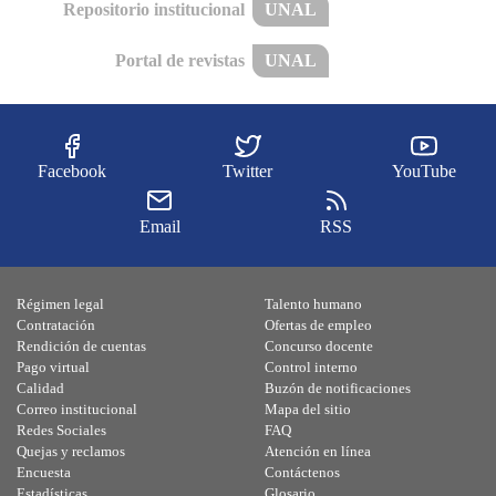
Repositorio institucional
UNAL
Portal de revistas
UNAL
Facebook
Twitter
YouTube
Email
RSS
Régimen legal
Talento humano
Contratación
Ofertas de empleo
Rendición de cuentas
Concurso docente
Pago virtual
Control interno
Calidad
Buzón de notificaciones
Correo institucional
Mapa del sitio
Redes Sociales
FAQ
Quejas y reclamos
Atención en línea
Encuesta
Contáctenos
Estadísticas
Glosario