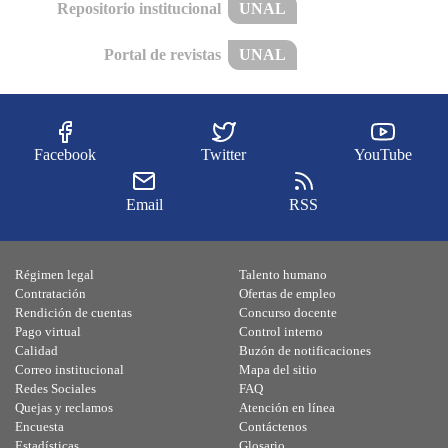
Repositorio institucional
UNAL
Portal de revistas
UNAL
Facebook
Twitter
YouTube
Email
RSS
Régimen legal
Talento humano
Contratación
Ofertas de empleo
Rendición de cuentas
Concurso docente
Pago virtual
Control interno
Calidad
Buzón de notificaciones
Correo institucional
Mapa del sitio
Redes Sociales
FAQ
Quejas y reclamos
Atención en línea
Encuesta
Contáctenos
Estadísticas
Glosario