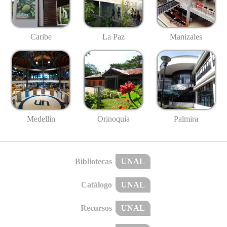
Caribe
La Paz
Manizales
Medellín
Palmira
Orinoquía
Bibliotecas
UNAL
Catálogo
UNAL
Recursos
UNAL