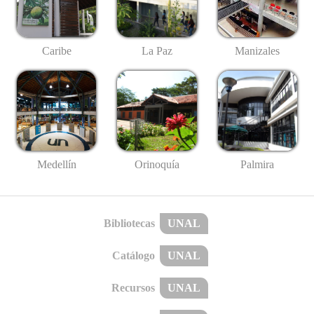
Caribe
La Paz
Manizales
Medellín
Palmira
Orinoquía
Bibliotecas
UNAL
Catálogo
UNAL
Recursos
UNAL