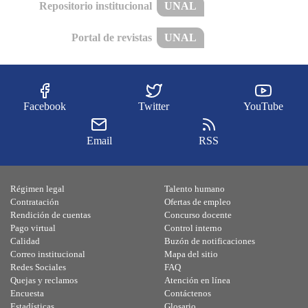
Repositorio institucional
UNAL
Portal de revistas
UNAL
Facebook
Twitter
YouTube
Email
RSS
Régimen legal
Talento humano
Contratación
Ofertas de empleo
Rendición de cuentas
Concurso docente
Pago virtual
Control interno
Calidad
Buzón de notificaciones
Correo institucional
Mapa del sitio
Redes Sociales
FAQ
Quejas y reclamos
Atención en línea
Encuesta
Contáctenos
Estadísticas
Glosario