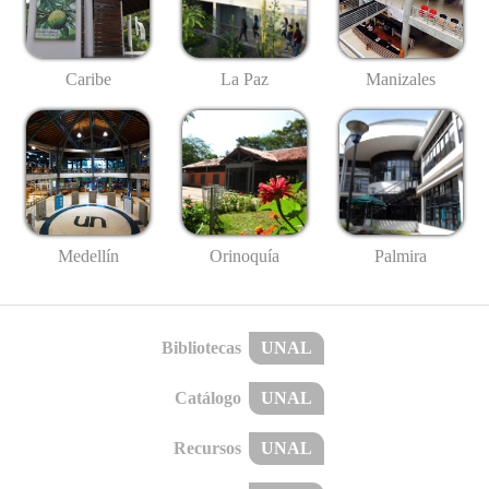
Caribe
La Paz
Manizales
Medellín
Palmira
Orinoquía
Bibliotecas
UNAL
Catálogo
UNAL
Recursos
UNAL