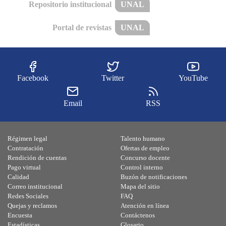
Repositorio institucional
UNAL
Portal de revistas
UNAL
Facebook
Twitter
YouTube
Email
RSS
Régimen legal
Talento humano
Contratación
Ofertas de empleo
Rendición de cuentas
Concurso docente
Pago virtual
Control interno
Calidad
Buzón de notificaciones
Correo institucional
Mapa del sitio
Redes Sociales
FAQ
Quejas y reclamos
Atención en línea
Encuesta
Contáctenos
Estadísticas
Glosario